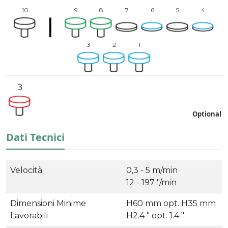
10
9
8
7
6
5
4
3
2
1
3
Optional
Dati Tecnici
Velocità
0,3 - 5 m/min
12 - 197 "/min
Dimensioni Minime
H60 mm opt. H35 mm
Lavorabili
H2.4 " opt. 1.4 "