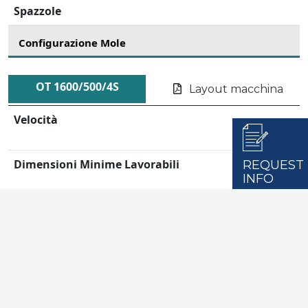
Spazzole
Configurazione Mole
OT 1600/500/4S
Layout macchina
Velocità
Dimensioni Minime Lavorabili
REQUEST
INFO
Dimensioni Massime Lavorabili
Spessore Vetro Lavorabile
Potenza Installata