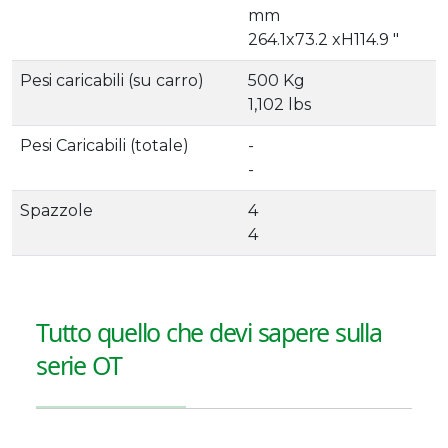
mm
264.1x73.2 xH114.9 "
Pesi caricabili (su carro)
500 Kg
1,102 lbs
Pesi Caricabili (totale)
-
-
Spazzole
4
4
Tutto quello che devi sapere sulla
serie OT