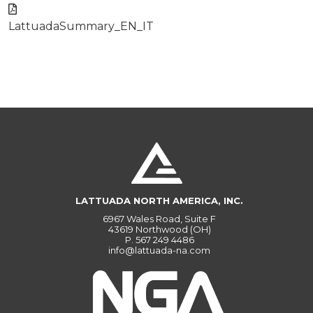
LattuadaSummary_EN_IT
LATTUADA NORTH AMERICA, INC.
6967 Wales Road, Suite F
43619 Northwood (OH)
P.
567 249 4486
info@lattuada-na.com