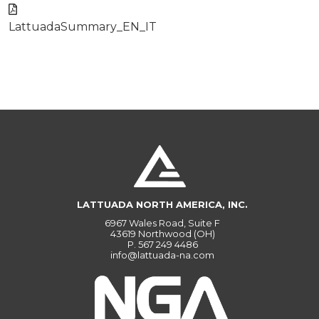
LattuadaSummary_EN_IT
LATTUADA NORTH AMERICA, INC.
6967 Wales Road, Suite F
43619 Northwood (OH)
P.
567 249 4486
info@lattuada-na.com