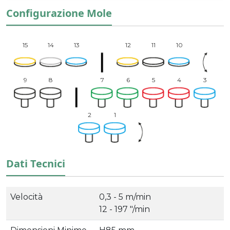
Configurazione Mole
15
14
13
12
11
10
9
8
7
6
5
4
3
2
1
Dati Tecnici
Velocità
0,3 - 5 m/min
12 - 197 "/min