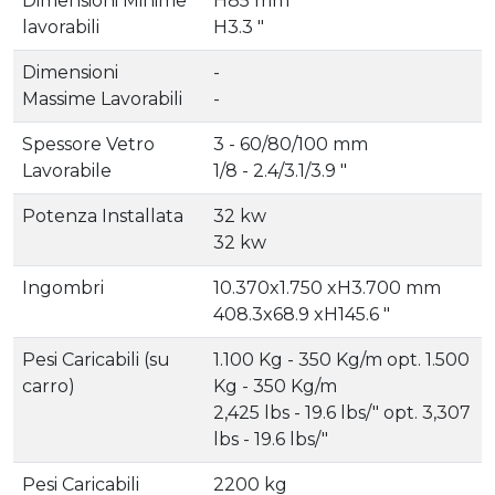
Dimensioni Minime
H85 mm
lavorabili
H3.3 "
Dimensioni
-
Massime Lavorabili
-
Spessore Vetro
3 - 60/80/100 mm
Lavorabile
1/8 - 2.4/3.1/3.9 "
Potenza Installata
32 kw
32 kw
Ingombri
10.370x1.750 xH3.700 mm
408.3x68.9 xH145.6 "
Pesi Caricabili (su
1.100 Kg - 350 Kg/m opt. 1.500
carro)
Kg - 350 Kg/m
2,425 lbs - 19.6 lbs/" opt. 3,307
lbs - 19.6 lbs/"
Pesi Caricabili
2200 kg