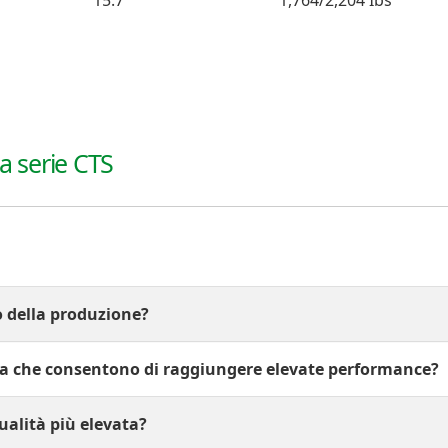
15.7"
1,764/2,204 Ibs
la serie CTS
o della produzione?
a che consentono di raggiungere elevate performance?
alità più elevata?