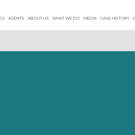
ES
AGENTS
ABOUT US
WHAT WE DO
MEDIA
CASE HISTORY