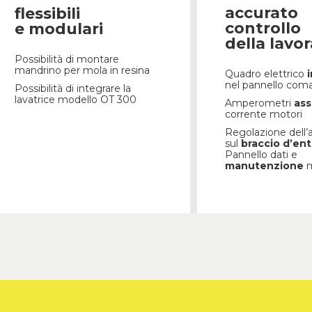
accurato
flessibili
controllo
e modulari
della lavo
Possibilità di montare
mandrino per mola in resina
Quadro elettrico
nel pannello com
Possibilità di integrare la
lavatrice modello OT 300
Amperometri
as
corrente motori
Regolazione dell’
sul
braccio d’ent
Pannello dati e
manutenzione
m