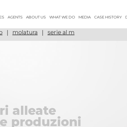
ES
AGENTS
ABOUT US
WHAT WE DO
MEDIA
CASE HISTORY
|
|
o
molatura
serie al m
ri alleate
e produzioni