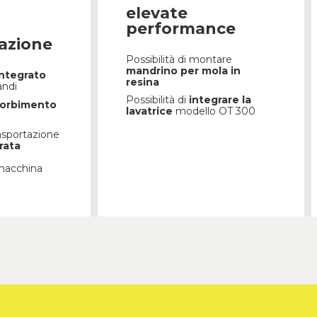
elevate
performance
razione
Possibilità di montare
mandrino per mola in
integrato
resina
andi
Possibilità di
integrare la
sorbimento
lavatrice
modello OT 300
asportazione
rata
acchina