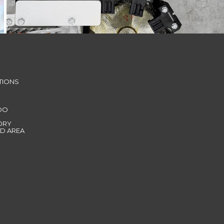
TIONS
DO
ORY
D AREA