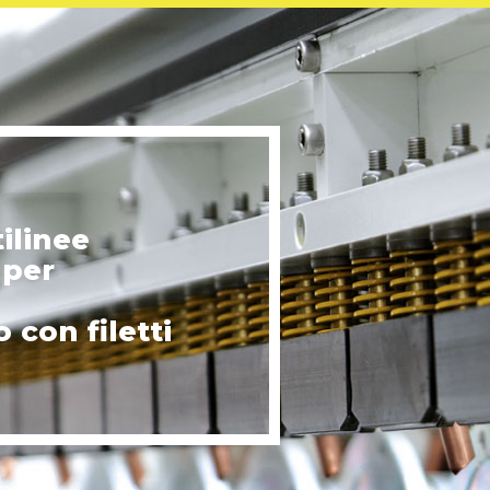
tilinee
 per
o con filetti