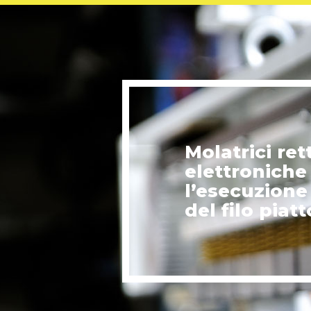
Molatrici ret
elettroniche
l’esecuzione
del filo piatt